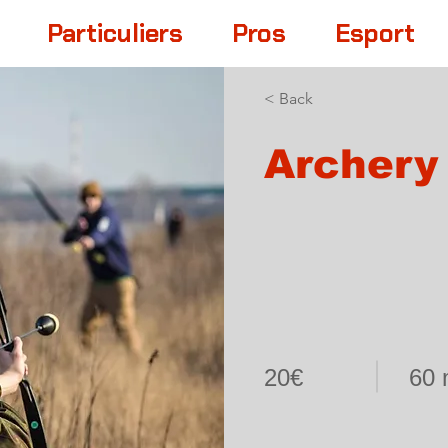
Particuliers
Pros
Esport
< Back
Archery
20€
60 