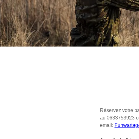
Réservez votre pa
au 0633753923 o
email: 
Funwartag