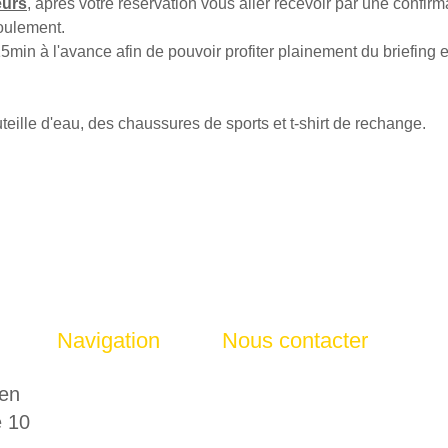
eurs
, apres votre réservation vous aller recevoir par une confir
roulement.
min à l'avance afin de pouvoir profiter plainement du briefing e
eille d'eau, des chaussures de sports et t-shirt de rechange.
Navigation
Nous contacter
Accueil
📧
funwartag@gmail.c
 en
Activités
📱 Julien : 07 87 06 53
e 10
Particuliers
🌐
www.cyberfun.fr